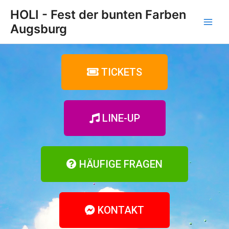
Zum
Main
HOLI - Fest der bunten Farben
Inhalt
Augsburg
Men
springen
TICKETS
LINE-UP
HÄUFIGE FRAGEN
KONTAKT